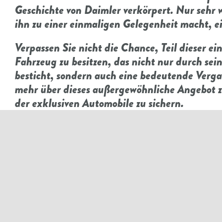
Geschichte von Daimler verkörpert. Nur sehr
ihn zu einer einmaligen Gelegenheit macht, ei
Verpassen Sie nicht die Chance, Teil dieser e
Fahrzeug zu besitzen, das nicht nur durch se
besticht, sondern auch eine bedeutende Verga
mehr über dieses außergewöhnliche Angebot zu
der exklusiven Automobile zu sichern.
Hier ein toller und Interessanter Artikel zu 
Mercedes-Benz G65 AMG unterm Hammer: G65
Ritters“ ist zu haben. Er half Daimler 2009 
Magazin für Mercedes-Benz-Enthusiasten
Besichtigungen finden nur nach Termin Verein