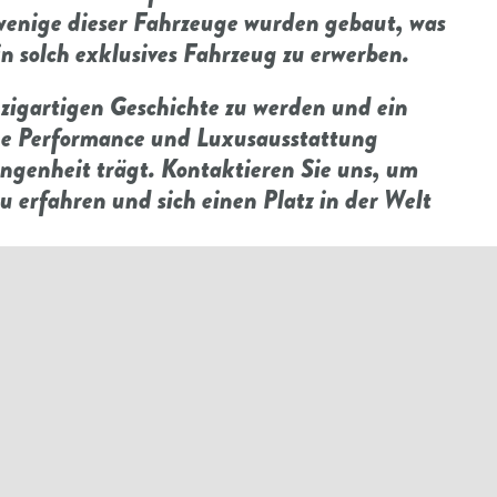
 wenige dieser Fahrzeuge wurden gebaut, was
n solch exklusives Fahrzeug zu erwerben.
inzigartigen Geschichte zu werden und ein
ine Performance und Luxusausstattung
ngenheit trägt. Kontaktieren Sie uns, um
 erfahren und sich einen Platz in der Welt
dem Fahrzeug:
So gut wie neu: 2013er
 eines in Ungnade gefallenen „Weißen
in der Not – News – Mercedes-Fans – Das
barung statt rufen Sie uns gerne an.