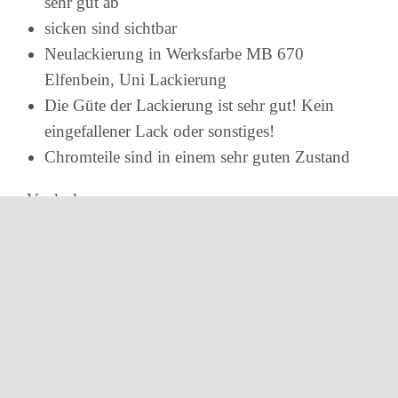
sehr gut ab
sicken sind sichtbar
Neulackierung in Werksfarbe MB 670
Elfenbein, Uni Lackierung
Die Güte der Lackierung ist sehr gut! Kein
eingefallener Lack oder sonstiges!
Chromteile sind in einem sehr guten Zustand
Verdeck:
Hergestellt aus dunkelgrünem canvas
Rahmen ist restauriert Alle Federn neu
Wurde sehr gut eingestellt lässt sich sehr gut im
Verdeckkasten verstauen
das originale Hardtop ist vorhanden
Innenraum: